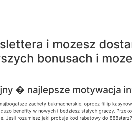
slettera i mozesz dosta
szych bonusach i moz
ny � najlepsze motywacja in
najbogatsze zachety bukmacherskie, oprocz fillip kasynow
uzo benefity w nowych i bedziesz stalych graczy. Przeko
e. Jesli rozumiesz jaki probuje kod rabatowy do 888sta