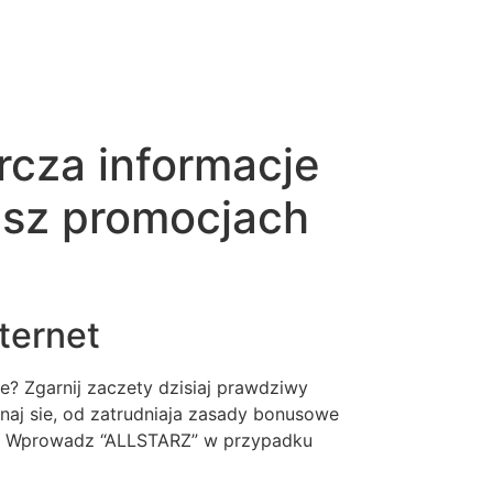
rcza informacje
esz promocjach
ternet
e? Zgarnij zaczety dzisiaj prawdziwy
naj sie, od zatrudniaja zasady bonusowe
rz? Wprowadz “ALLSTARZ” w przypadku