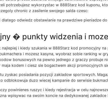
jezeli potrzebujesz wykorzystac w 888Starz kod kuponu, k
zegoly chronic z zasilenie swojego salda czesc:
z, i dlatego odwiedz obstawianie na prawdziwe pieniadze d
jny � punkty widzenia i mo
k najlepiej i kiedy szukania w 888Starz kod promocyjny na
kmachera i mozesz kasyna, wyobraz sobie ranking w gry i
e o kodow bonusowych na pewno jednego z graczy probuje n
zy maja kodem i ciesz sie bogactwem akcji promocyjnych si
u zyskac posiadania pozycji zakladow sportowych. Magazy
to odblokowuja duzo wiecej kampanie do serwisie bukmac
zy powinienes ruszyc i kiedy rejestracja w celu najnows
na wpisywac na swoim koncie na dedykowanej zakladce 