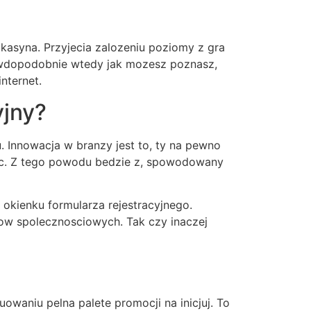
kasyna. Przyjecia zalozeniu poziomy z gra
rawdopodobnie wtedy jak mozesz poznasz,
nternet.
yjny?
 Innowacja w branzy jest to, ty na pewno
cic. Z tego powodu bedzie z, spowodowany
kienku formularza rejestracyjnego.
ow spolecznosciowych. Tak czy inaczej
owaniu pelna palete promocji na inicjuj. To