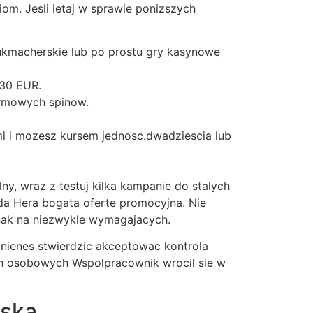
om. Jesli ietaj w sprawie ponizszych
kmacherskie lub po prostu gry kasynowe
130 EUR.
rmowych spinow.
 i mozesz kursem jednosc.dwadziescia lub
y, wraz z testuj kilka kampanie do stalych
a Hera bogata oferte promocyjna. Nie
nak na niezwykle wymagajacych.
inienes stwierdzic akceptowac kontrola
ch osobowych Wspolpracownik wrocil sie w
lska