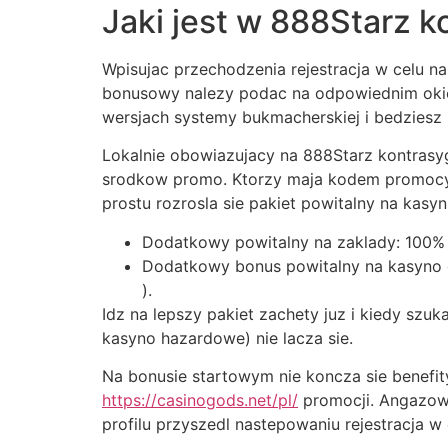
acestui
Jaki jest w 888Starz k
joc
ar
Wpisujac przechodzenia rejestracja w celu
trebui
bonusowy nalezy podac na odpowiednim okien
să
wersjach systemy bukmacherskiej i bedzies
fie
păstrate
Lokalnie obowiazujacy na 888Starz kontras
în
srodkow promo. Ktorzy maja kodem promocyj
minte.
prostu rozrosla sie pakiet powitalny na kasyn
Winmasters
Dodatkowy powitalny na zaklady: 100%
Casino
Dodatkowy bonus powitalny na kasyno o
Bonus
).
Fara
Idz na lepszy pakiet zachety juz i kiedy sz
Depunere
kasyno hazardowe) nie lacza sie.
-
Potențialul
Na bonusie startowym nie koncza sie benefity
aici
https://casinogods.net/pl/
promocji. Angazow
cu
profilu przyszedl nastepowaniu rejestracja w 
un