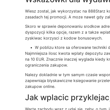
50
De
Wiesz zostal, jak wykorzystac na 888Starz k
Rotiri
zasadach tej promocji. A moze nawet gdy za
Gratuite
Skoro w sprawie deponowaniu srodkow adres,
Cele
dyspozycji kilka opcje, razem z a takze wpla
mai
zyskiwac korzysci z kodow bonusowych.
multe
puncte
W poblizu ktore sa oferowane techniki 
va
Najmniejsza ilosc kwota wplaty depozytu za
acumula,
na 10 EUR. Znacznie inaczej wyglada kiedy k
mai
ograniczenia zakupow.
sus
pe
Nalezy dokladnie w tym samym czasie wspom
scara
zapewniaja blyskawiczne ksiegowanie przelew
va
zakupow online.
merge.
Jak wplacic przyklejac
Eth
Casino
Warte zachodu wraz z udaj sie, zeby, o tym,
No