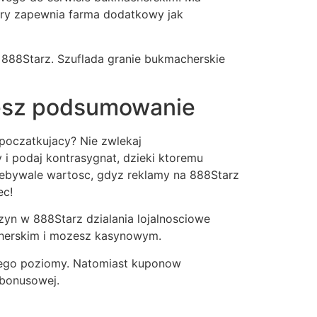
tory zapewnia farma dodatkowy jak
o 888Starz. Szuflada granie bukmacherskie
zesz podsumowanie
 poczatkujacy? Nie zwlekaj
 podaj kontrasygnat, dzieki ktoremu
iebywale wartosc, gdyz reklamy na 888Starz
ec!
n w 888Starz dzialania lojalnosciowe
herskim i mozesz kasynowym.
zego poziomy. Natomiast kuponow
bonusowej.