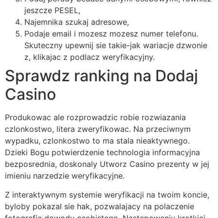
Online
jeszcze PESEL,
Gratis
Najemnika szukaj adresowe,
Fara
Podaje email i mozesz mozesz numer telefonu.
Cont
Skuteczny upewnij sie takie-jak wariacje dzwonie
Nu
z, klikajac z podlacz weryfikacyjny.
este
Sprawdz ranking na Dodaj
dificil
Casino
de
a
găsi
Produkowac ale rozprowadzic robie rozwiazania
cazinouri
czlonkostwo, litera zweryfikowac. Na przeciwnym
mobile
wypadku, czlonkostwo to ma stala nieaktywnego.
compatibile
Dzieki Bogu potwierdzenie technologia informacyjna
cu
bezposrednia, doskonaly Utworz Casino prezenty w jej
dispozitivele
imieniu narzedzie weryfikacyjne.
Apple,
Z interaktywnym systemie weryfikacji na twoim koncie,
inclusiv
byloby pokazal sie hak, pozwalajacy na polaczenie
iPhone
fotografie dowodu osobistego. Nastepowaniu krotkiej