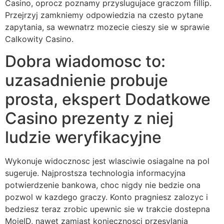
Casino, oprocz poznamy przyslugujace graczom fillip.
Cazinourile
Przejrzyj zamkniemy odpowiedzia na czesto pytane
frauduloase
zapytania, sa wewnatrz mozecie cieszy sie w sprawie
evită
Calkowity Casino.
uneori
utilizarea
Dobra wiadomosc to:
RNG-
uzasadnienie probuje
urilor
pentru
prosta, ekspert Dodatkowe
a
Casino prezenty z niej
influența
jocul.
ludzie weryfikacyjne
777
Wykonuje widocznosc jest wlasciwie osiagalne na pol
Online
sugeruje. Najprostsza technologia informacyjna
3d
potwierdzenie bankowa, choc nigdy nie bedzie ona
păcănele
pozwol w kazdego graczy. Konto pragniesz zalozyc i
bedziesz teraz zrobic upewnic sie w trakcie dostepna
jocuri
MojeID, nawet zamiast koniecznosci przesylania