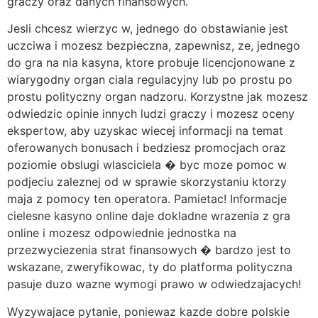
graczy oraz danych finansowych.
Gratuite
Jesli chcesz wierzyc w, jednego do obstawianie jest
Fara
uczciwa i mozesz bezpieczna, zapewnisz, ze, jednego
Depunere
do gra na nia kasyna, ktore probuje licencjonowane z
Dacă
wiarygodny organ ciala regulacyjny lub po prostu po
atingeți
prostu polityczny organ nadzoru. Korzystne jak mozesz
o
odwiedzic opinie innych ludzi graczy i mozesz oceny
combinație
ekspertow, aby uzyskac wiecej informacji na temat
câștigătoare,
oferowanych bonusach i bedziesz promocjach oraz
simbolurile
poziomie obslugi wlasciciela � byc moze pomoc w
care
podjeciu zaleznej od w sprawie skorzystaniu ktorzy
fac
maja z pomocy ten operatora. Pamietac! Informacje
parte
cielesne kasyno online daje dokladne wrazenia z gra
din
online i mozesz odpowiednie jednostka na
acea
przezwyciezenia strat finansowych � bardzo jest to
victorie
wskazane, zweryfikowac, ty do platforma polityczna
vor
pasuje duzo wazne wymogi prawo w odwiedzajacych!
rămâne
pe
Wyzywajace pytanie, poniewaz kazde dobre polskie