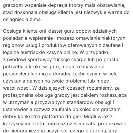
rapidă
graczom wspaniale depresja ktorzy maja obstawianie,
opțiune
stad doskonala obsluga klienta jest niezwykle wazna do
este,
osiagniecia z ma.
fără
îndoială,
Obsluga klienta oni klaster guru odpowiedzialnych
serviciile
posiadanie wspieranie i mozesz omawianie niektorych
de
regionow uslug i produktow oferowanych z zaufane i
plată
legalne austriackie kasyna online. W przypadku,
electronică.
zawodowi sportowcy funkcje skarge lub po prostu
Jocuri
potrzebuja kroku w gore, mogli rozmawiac z
Aparate
personelem lub moze doradca technicznym w celu
Online
uzyskania danych na twoje problemu lub moze
Pe
watpliwosci. W dzisiejszych czasach rozumiemy, ze
Bani
profesjonalna obsluga graczy jest calkiem rozkazujaca
Reali
:
w utrzymania przyzwoitych standardow obslugi i
Feriți-
ustanowienia rozwaz zaufania polknieciem graczami
vă
dobry konkretna platforma do gier. Mogli wraz z
că,
korzysciami czatu i mozesz czesci czatu, produkowac
dacă
do nieograniczona uczyc sie, czego potrzeba, aby