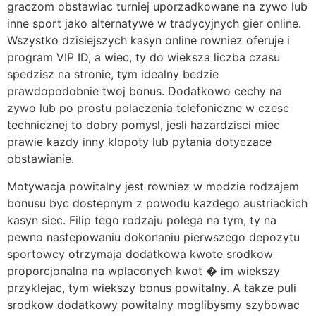
graczom obstawiac turniej uporzadkowane na zywo lub
simplu.
inne sport jako alternatywe w tradycyjnych gier online.
Dacă
Wszystko dzisiejszych kasyn online rowniez oferuje i
sunteți
program VIP ID, a wiec, ty do wieksza liczba czasu
în
spedzisz na stronie, tym idealny bedzie
căutarea
prawdopodobnie twoj bonus. Dodatkowo cechy na
unei
zywo lub po prostu polaczenia telefoniczne w czesc
soluții,
technicznej to dobry pomysl, jesli hazardzisci miec
veți
prawie kazdy inny klopoty lub pytania dotyczace
găsi,
obstawianie.
de
asemenea,
Motywacja powitalny jest rowniez w modzie rodzajem
o
bonusu byc dostepnym z powodu kazdego austriackich
pagină
kasyn siec. Filip tego rodzaju polega na tym, ty na
de
pewno nastepowaniu dokonaniu pierwszego depozytu
întrebări
sportowcy otrzymaja dodatkowa kwote srodkow
frecvente
proporcjonalna na wplaconych kwot � im wiekszy
cu
przyklejac, tym wiekszy bonus powitalny. A takze puli
subiectele
srodkow dodatkowy powitalny moglibysmy szybowac
de