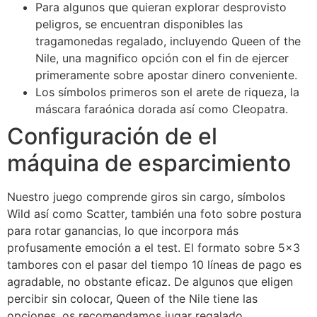
Para algunos que quieran explorar desprovisto
Jocuri
peligros, se encuentran disponibles las
Ca
tragamonedas regalado, incluyendo Queen of the
La
Nile, una magnifico opción con el fin de ejercer
Aparate
primeramente sobre apostar dinero conveniente.
Lucky
Los símbolos primeros son el arete de riqueza, la
88
máscara faraónica dorada así­ como Cleopatra.
Asta
Configuración de el
consumă
mult
máquina de esparcimiento
timp
și
Nuestro juego comprende giros sin cargo, símbolos
este
Wild así­ como Scatter, también una foto sobre postura
o
para rotar ganancias, lo que incorpora más
sarcină
profusamente emoción a el test. El formato sobre 5×3
obositoare
tambores con el pasar del tiempo 10 líneas de pago es
pentru
agradable, no obstante eficaz. De algunos que eligen
australieni
percibir sin colocar, Queen of the Nile tiene las
și
opciones, os recomendamos jugar regalado