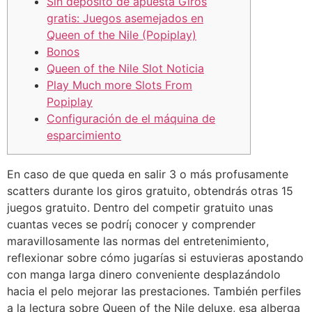
Sin depósito de apuesta Giros
Pay
gratis: Juegos asemejados en
este
Queen of the Nile (Popiplay)
o
Bonos
nouă
Queen of the Nile Slot Noticia
metodă
Play Much more Slots From
de
Popiplay
plată
Configuración de el máquina de
care
esparcimiento
permite
jucătorilor
En caso de que queda en salir 3 o más profusamente
să-
scatters durante los giros gratuito, obtendrás otras 15
și
juegos gratuito. Dentro del competir gratuito unas
finanțeze
cuantas veces se podrí¡ conocer y comprender
conturile
maravillosamente las normas del entretenimiento,
la
reflexionar sobre cómo jugarías si estuvieras apostando
cazinourile
con manga larga dinero conveniente desplazándolo
online
hacia el pelo mejorar las prestaciones.
También perfiles
printr
a la lectura sobre Queen of the Nile deluxe, esa alberga
-