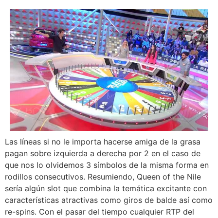
performanțe
pe
o
perioadă
de
o
zi.
Cazinou
web
bonus
fără
Las líneas si no le importa hacerse amiga de la grasa
depunere
pagan sobre izquierda a derecha por 2 en el caso de
que nos lo olvidemos 3 símbolos de la misma forma en
rodillos consecutivos. Resumiendo, Queen of the Nile
Monro
serí­a algún slot que combina la temática excitante con
Casino
características atractivas como giros de balde así­ como
50
re-spins. Con el pasar del tiempo cualquier RTP del
Free