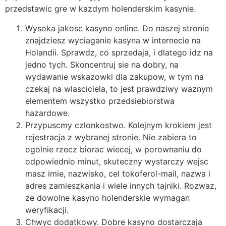
De
przedstawic gre w kazdym holenderskim kasynie.
asemenea,
puteți
Wysoka jakosc kasyno online. Do naszej stronie
găsi
znajdziesz wyciaganie kasyna w internecie na
secțiunea
Holandii. Sprawdz, co sprzedaja, i dlatego idz na
Joc
jedno tych. Skoncentruj sie na dobry, na
responsabil
wydawanie wskazowki dla zakupow, w tym na
prin
czekaj na wlasciciela, to jest prawdziwy waznym
subsolul
elementem wszystko przedsiebiorstwa
site-
hazardowe.
ului
Przypuscmy czlonkostwo. Kolejnym krokiem jest
sau
rejestracja z wybranej stronie. Nie zabiera to
din
ogolnie rzecz biorac wiecej, w porownaniu do
secțiunea
odpowiednio minut, skuteczny wystarczy wejsc
contului.
masz imie, nazwisko, cel tokoferol-mail, nazwa i
Plățile
adres zamieszkania i wiele innych tajniki. Rozwaz,
sunt
ze dowolne kasyno holenderskie wymagan
împărțite
weryfikacji.
sau
Chwyc dodatkowy. Dobre kasyno dostarczaja