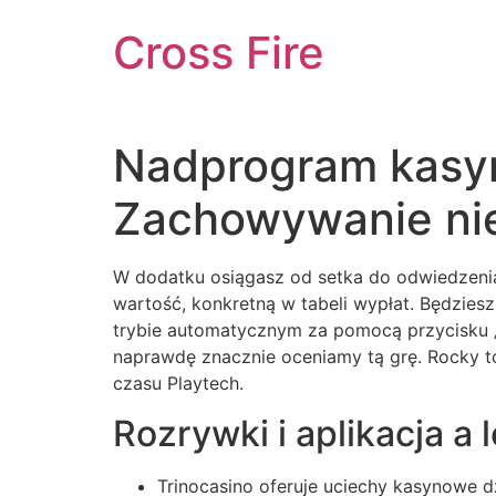
Skip
Casino
Cross Fire
to
depunere
content
paypal
Jocuri
Nadprogram kasy
Pacanele
Ca
Zachowywanie nie
La
Cazino
W dodatku osiągasz od setka do odwiedzeni
Gratis
:
wartość, konkretną w tabeli wypłat. Będzies
Singurul
trybie automatycznym za pomocą przycisku „A
lucru
naprawdę znacznie oceniamy tą grę.
Rocky t
pe
czasu Playtech.
care
trebuie
Rozrywki i aplikacja a 
să-
l
Trinocasino oferuje uciechy kasynowe d
faceți