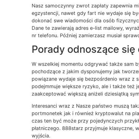
50
Nasz samoczynny zwrot zapłaty zapewnia mie
Free
egzystencji, nawet gdy fart nie wydaje się 
Spins
dokonać swe wiadomości dla osób fizycznych dz
-
Dane te zawierają adres e-list mailowy, wyra
Când
nr telefonu. Później zamierzasz musiał spraw
acest
Porady odnoszące się 
buton
este
activat,
W wszelkiej momentu odgrywać także sam by
jucătorii
pochodzące z jakim dysponujemy jak tworze
pot
powiązane wydaje się bezpośrdenio wraz z sz
achiziționa
podejmmuje większe ryzyko, ale i także też j
simboluri
zaakceptować większą aniżeli dziesiątką sym
Wild
Interesanci wraz z Nasze państwo muszą ta
blocate.
portmonetek jak i również kryptowalut na pla
Aparate
czas ten być może przy pojedynczych przykład
Casino
płatniczego. 888starz przyjmuje klasyczne, 
Gratis
:
wyjścia.
Acest