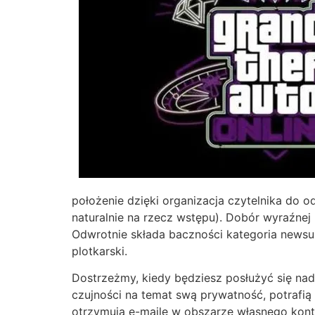
plată.
De
asemenea,
se
mândrește
cu
câteva
caracteristici
speciale
destul
de
położenie dzięki organizacja czytelnika do o
distractive,
naturalnie na rzecz wstępu). Dobór wyraźne
cum
Odwrotnie składa baczności kategoria newsu
ar
plotkarski.
fi
rotirile
Dostrzeżmy, kiedy będziesz posłużyć się nad
gratuite
czujności na temat swą prywatność, potrafią 
și
otrzymują e-maile w obszarze własnego kont