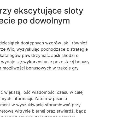
zy ekscytujące sloty
blecie po dowolnym
ziesiątek dostępnych wzorów jak i również
orze Wix, wyzyskując pochodzące z strategie
 katalogów powstrzymać. Jeśli chodzi o
wydaje się wykorzystanie pozostałej bonusy
ia możliwości bonusowych w trakcie gry.
ć większą ilość wiadomości czasu w całej
mych informacji. Zatem w pisaniu
oment w wyszukiwanie sforumłowań przy
rnetową witrynie biernej oraz stwierdź, bądź