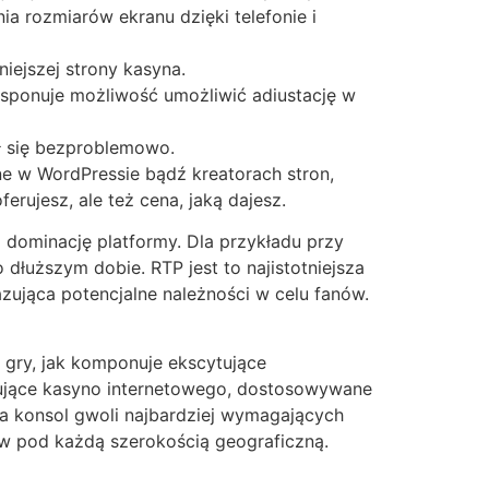
a rozmiarów ekranu dzięki telefonie i
iejszej strony kasyna.
sponuje możliwość umożliwić adiustację w
ł się bezproblemowo.
ne w WordPressie bądź kreatorach stron,
erujesz, ale też cena, jaką dajesz.
dominację platformy. Dla przykładu przy
dłuższym dobie. RTP jest to najistotniejsza
zująca potencjalne należności w celu fanów.
 gry, jak komponuje ekscytujące
tujące kasyno internetowego, dostosowywane
a konsol gwoli najbardziej wymagających
ów pod każdą szerokością geograficzną.