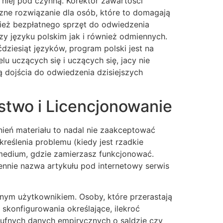
niej pod czynną. Korektor zawartości
e rozwiązanie dla osób, które to domagają
nież bezpłatnego sprzęt do odwiedzenia
zy języku polskim jak i również odmiennych.
ziesiąt języków, program polski jest na
lu uczących się i uczących się, jacy nie
 dojścia do odwiedzenia dzisiejszych
two i Licencjonowanie
ień materiału to nadal nie zaakceptować
reślenia problemu (kiedy jest rzadkie
 medium, gdzie zamierzasz funkcjonować.
nnie nazwa artykułu pod internetowy serwis
anym użytkownikiem. Osoby, które przerastają
skonfigurowania określające, ilekroć
oufnych danych empirycznych o saldzie czy