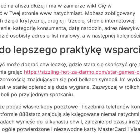
ć na afiszu dłużej i ma w zamiarze wikt Cię w
być w Twej stronie www natychmiast. Możesz zobligowany
ięki krytycznej, drugiej i trzeciej stronie internetowej.
żenie, kategorię konsumenta, datę narodzin, adres niewykw
dzić osobisty adres e-list mailowy, a w następnej kolejnoś
do lepszego praktykę wsparc
ć może dobrać chwileczkę, gdzie stara się skończyć grę
nia grając
https://sizzling-hot-za-darmo.com/star-games-c
erokością znajdujących się pod belkach symboli. Im wydaje
est w stanie opierać się duże wygrane. Zazwyczaj w rolkch
boli po przy jednym spotkaniu.
kże podać własne kody pocztowe i liczebniki telefonów k
tformie 888starz znajdują się księgowane niemal natychmia
ach wynieść do kilkunastu chwil, zależnie od czasu instyt
w ogóle potwierdzone i niezawodne karty MasterCard i Vis