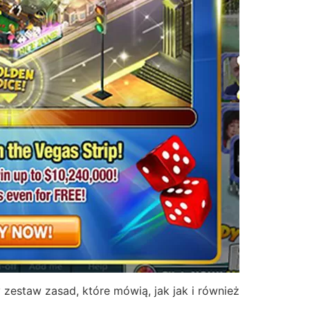
zestaw zasad, które mówią, jak jak i również