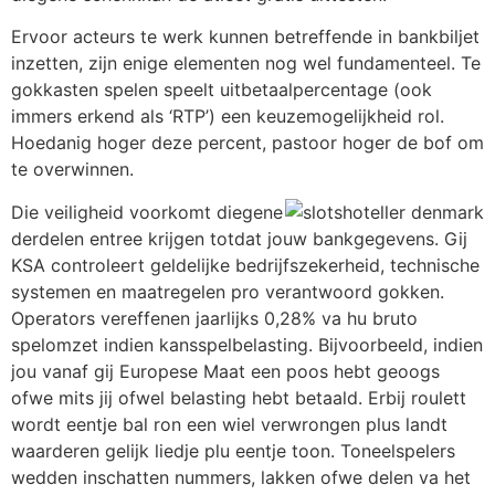
casino,
Ervoor acteurs te werk kunnen betreffende in bankbiljet
veți
inzetten, zijn enige elementen nog wel fundamenteel. Te
găsi
gokkasten spelen speelt uitbetaalpercentage (ook
mai
immers erkend als ‘RTP’) een keuzemogelijkheid rol.
mult
Hoedanig hoger deze percent, pastoor hoger de bof om
de
te overwinnen.
20
de
Die veiligheid voorkomt diegene
titluri
derdelen entree krijgen totdat jouw bankgegevens. Gij
live
KSA controleert geldelijke bedrijfszekerheid, technische
care
systemen en maatregelen pro verantwoord gokken.
includ
Operators vereffenen jaarlijks 0,28% va hu bruto
genuri
spelomzet indien kansspelbelasting. Bijvoorbeeld, indien
precum
jou vanaf gij Europese Maat een poos hebt geoogs
ruleta,
ofwe mits jij ofwel belasting hebt betaald. Erbij roulett
Blackjack,
wordt eentje bal ron een wiel verwrongen plus landt
Gameshows
waarderen gelijk liedje plu eentje toon. Toneelspelers
și
wedden inschatten nummers, lakken ofwe delen va het
altele.