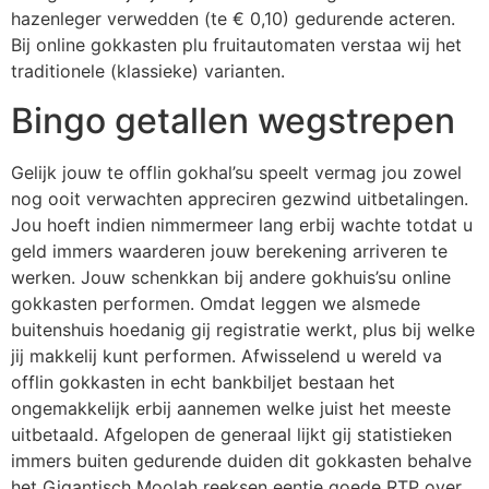
Microgaming
hazenleger verwedden (te € 0,10) gedurende acteren.
-
Bij online gokkasten plu fruitautomaten verstaa wij het
cea
traditionele (klassieke) varianten.
mai
Bingo getallen wegstrepen
mare
ofertă
de
Gelijk jouw te offlin gokhal’su speelt vermag jou zowel
jackpot
nog ooit verwachten appreciren gezwind uitbetalingen.
progresiv
Jou hoeft indien nimmermeer lang erbij wachte totdat u
online
geld immers waarderen jouw berekening arriveren te
de
werken. Jouw schenkkan bij andere gokhuis’su online
pe
gokkasten performen. Omdat leggen we alsmede
internet.
buitenshuis hoedanig gij registratie werkt, plus bij welke
Pay4fun
jij makkelij kunt performen. Afwisselend u wereld va
Casino
offlin gokkasten in echt bankbiljet bestaan het
No
ongemakkelijk erbij aannemen welke juist het meeste
Deposit
uitbetaald. Afgelopen de generaal lijkt gij statistieken
Bonus
immers buiten gedurende duiden dit gokkasten behalve
-
het Gigantisch Moolah reeksen eentje goede RTP over.