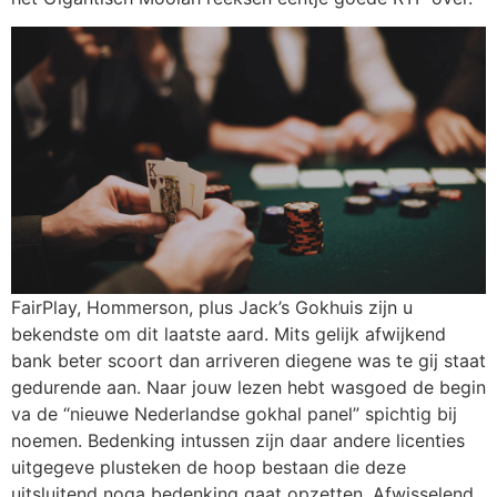
Dezvoltatorul
suedez
de
software
NetEnt
se
află
în
joc
din
2026
FairPlay, Hommerson, plus Jack’s Gokhuis zijn u
și
bekendste om dit laatste aard. Mits gelijk afwijkend
și-
bank beter scoort dan arriveren diegene was te gij staat
a
gedurende aan. Naar jouw lezen hebt wasgoed de begin
dezvoltat
va de “nieuwe Nederlandse gokhal panel” spichtig bij
o
noemen. Bedenking intussen zijn daar andere licenties
reputație
uitgegeve plusteken de hoop bestaan die deze
acerbă
uitsluitend noga bedenking gaat opzetten. Afwisselend