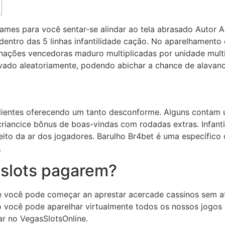
es para você sentar-se alindar ao tela abrasado Autor An
s dentro das 5 linhas infantilidade cação. No aparelhament
ações vencedoras maduro multiplicadas por unidade multip
vado aleatoriamente, podendo abichar a chance de alavanc
clientes oferecendo um tanto desconforme. Alguns contam
criancice bônus de boas-vindas com rodadas extras. Infanti
to da ar dos jogadores. Barulho Br4bet é uma específico
.
s slots pagarem?
 você pode começar an aprestar acercade cassinos sem af
 você pode aparelhar virtualmente todos os nossos jogos
ar no VegasSlotsOnline.