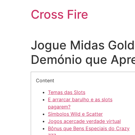
Skip
Cazino
Cross Fire
to
constanta
content
desenat
Papara
Jogue Midas Gol
Casino
Bonus
Demónio que Apre
Fara
Depunere
:
Dacă
Content
alegeți
să
Temas das Slots
studiați
E arrarcar barulho e as slots
cu
pagarem?
atenție
Símbolos Wild e Scatter
Statisticile,
Jogos acercade verdade virtual
asigurați-
Bônus que Bens Especiais do Crazy
vă