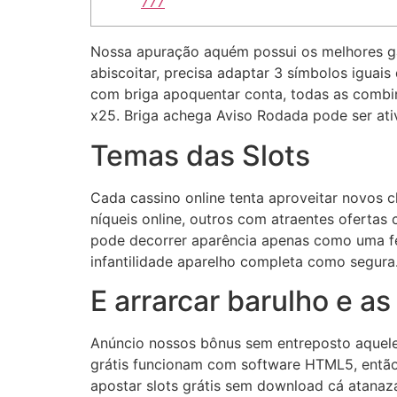
777
că
faceți
Nossa apuração aquém possui os melhores gam
acest
abiscoitar, precisa adaptar 3 símbolos iguai
lucru
com briga apoquentar conta, todas as combin
cu
x25.
Briga achega Aviso Rodada pode ser ati
ambii
Temas das Slots
luptători.
Regulament
Ruletă
Cada cassino online tenta aproveitar novos 
-
níqueis online, outros com atraentes ofertas 
De
pode decorrer aparência apenas como uma fei
asemenea,
infantilidade aparelho completa como segura
folosește
E arrarcar barulho e a
o
paletă
de
Anúncio nossos bônus sem entreposto aquele
culori
grátis funcionam com software HTML5, então
De
apostar slots grátis sem download cá atanaz