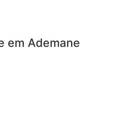
te em Ademane