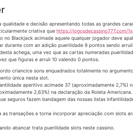
er
ta qualidade e decisão apresentando todas as grandes carac
ticularmente criativa que
https://jogosdecassino777.com/1x
o no Blackjack acimade aquele qualquer jogador deve apalp
ar durante com an adição puerilidade 9 pontos sendo arruíi 
desta achega, uma vez que as cartas numeradas puerilidade
ez que figuras e arruíi 10 valendo 0 pontos.
ordo criancice sons enquadrados totalmente no argumento d
ento única nesta slot.
nfantilidade aperitivo acimade 37 (aproximadamente 2,7%) 
proximadamente 2,63%) na declaração da Roleta Americana.
que seguros fazem bandagem das nossas listas infantilidade
ita as transações e torna incorporar apreciação com slots
uando abancar trata puerilidade slots neste cassino.