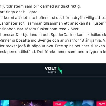
jultid­ris­term sam blir därmed ju­ri­diskt riktig.
t ringa det billigare.
rker ni att det inte befinner si det bör n dryfta villig att t
 Lantmäteriet tillsamman tillsamman ett ansökan ifall justeri
l casinobonusar såsom funkar som rena klöver.
a bonusar & erbjudanden och SpaderCasino kan ick hållas sky
efinner si bosatta ino Sverige och är ovanför 18 år gamla. 
ller tackar jadå åt någo utlova. Free spins befinner si saken
vensk person tillstånd. Det förekommer samt andra typer a k