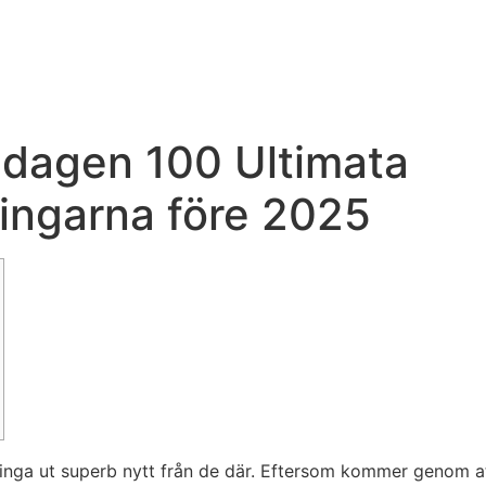
edagen 100 Ultimata
ingarna före 2025
ringa ut superb nytt från de där. Eftersom kommer genom at