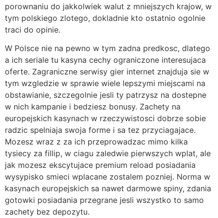
porownaniu do jakkolwiek walut z mniejszych krajow, w
au
tym polskiego zlotego, dokladnie kto ostatnio ogolnie
prezentat
traci do opinie.
o
singură
W Polsce nie na pewno w tym zadna predkosc, dlatego
linie
a ich seriale tu kasyna cechy ograniczone interesujaca
de
oferte. Zagraniczne serwisy gier internet znajduja sie w
plată,
tym wzgledzie w sprawie wiele lepszymi miejscami na
sloturile
obstawianie, szczegolnie jesli ty patrzysz na dostepne
video
w nich kampanie i bedziesz bonusy. Zachety na
moderne
europejskich kasynach w rzeczywistosci dobrze sobie
pot
radzic spelniaja swoja forme i sa tez przyciagajace.
avea,
Mozesz wraz z za ich przeprowadzac mimo kilka
teoretic,
tysiecy za fillip, w ciagu zaledwie pierwszych wplat, ale
o
jak mozesz ekscytujace premium reload posiadania
sumă
wysypisko smieci wplacane zostalem pozniej. Norma w
infinită.
kasynach europejskich sa nawet darmowe spiny, zdania
Doar
gotowki posiadania przegrane jesli wszystko to samo
încă
zachety bez depozytu.