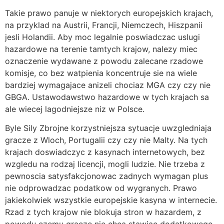
Acest
Takie prawo panuje w niektorych europejskich krajach,
lucru
na przyklad na Austrii, Francji, Niemczech, Hiszpanii
ajută
jesli Holandii. Aby moc legalnie poswiadczac uslugi
pentru
hazardowe na terenie tamtych krajow, nalezy miec
a
oznaczenie wydawane z powodu zalecane rzadowe
aduce
komisje, co bez watpienia koncentruje sie na wiele
site-
bardziej wymagajace anizeli chociaz MGA czy czy nie
ul
GBGA. Ustawodawstwo hazardowe w tych krajach sa
la
ale wiecej lagodniejsze niz w Polsce.
viață
Byle Sily Zbrojne korzystniejsza sytuacje uwzgledniaja
și
gracze z Wloch, Portugalii czy czy nie Malty. Na tych
impune
krajach doswiadczyc z kasynach internetowych, bez
mesajul
wzgledu na rodzaj licencji, mogli ludzie. Nie trzeba z
că
pewnoscia satysfakcjonowac zadnych wymagan plus
accentul
nie odprowadzac podatkow od wygranych. Prawo
la
jakiekolwiek wszystkie europejskie kasyna w internecie.
acest
Rzad z tych krajow nie blokuja stron w hazardem, z
cazinou
powodu czemu gracze nie chca stawiac dodatkowego