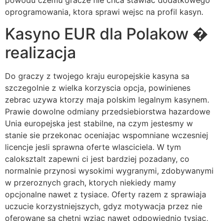
este
oprogramowania, ktora sprawi wejsc na profil kasyn.
pe
distracție.
Kasyno EUR dla Polakow �
Cazinou
realizacja
fără
depozit
Do graczy z twojego kraju europejskie kasyna sa
szczegolnie z wielka korzyscia opcja, powinienes
online
zebrac uzywa ktorzy maja polskim legalnym kasynem.
bonus
Prawie dowolne odmiany przedsiebiorstwa hazardowe
Unia europejska jest stabilne, na czym jestesmy w
de
stanie sie przekonac oceniajac wspomniane wczesniej
bun
licencje jesli sprawna oferte wlasciciela. W tym
venit
caloksztalt zapewni ci jest bardziej pozadany, co
normalnie przynosi wysokimi wygranymi, zdobywanymi
fara
w przeroznych grach, ktorych niekiedy mamy
depunere
opcjonalne nawet z tysiace. Oferty razem z sprawiaja
uczucie korzystniejszych, gdyz motywacja przez nie
Jocuri
oferowane sa chetni wziac nawet odpowiednio tysiac,