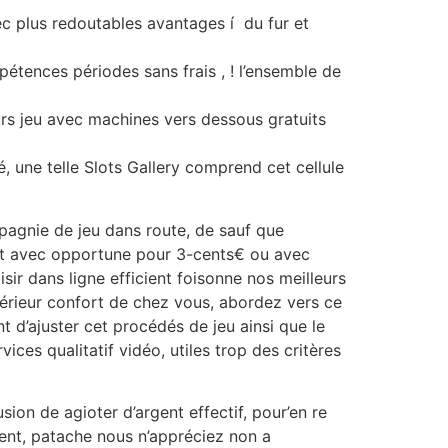
c plus redoutables avantages í du fur et
tences périodes sans frais , ! l’ensemble de
rs jeu avec machines vers dessous gratuits
 une telle Slots Gallery comprend cet cellule
pagnie de jeu dans route, de sauf que
rêt avec opportune pour 3-cents€ ou avec
ir dans ligne efficient foisonne nos meilleurs
ntérieur confort de chez vous, abordez vers ce
 d’ajuster cet procédés de jeu ainsi que le
ices qualitatif vidéo, utiles trop des critères
sion de agioter d’argent effectif, pour’en re
ment, patache nous n’appréciez non a