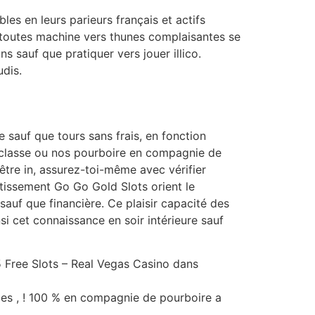
es en leurs parieurs français et actifs
toutes machine vers thunes complaisantes se
s sauf que pratiquer vers jouer illico.
udis.
 sauf que tours sans frais, en fonction
de classe ou nos pourboire en compagnie de
tre in, assurez-toi-même avec vérifier
tissement Go Go Gold Slots orient le
auf que financière. Ce plaisir capacité des
i cet connaissance en soir intérieure sauf
e5 Free Slots – Real Vegas Casino dans
es , ! 100 % en compagnie de pourboire a