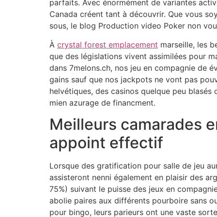
parfaits. Avec énormément de variantes activ
activat
Canada créent tant à découvrir. Que vous soye
Flash.
sous, le blog Production video Poker non vou
Jocul
Bingo
À
crystal forest emplacement
marseille, les 
Reguli
que des législations vivent assimilées pour 
-
dans 7melons.ch, nos jeu en compagnie de éve
Acesta
gains sauf que nos jackpots ne vont pas pouvoi
este
helvétiques, des casinos quelque peu blasés
un
mien azurage de financment.
loc
Meilleurs camarades 
pentru
a
appoint effectif
împărtăși
experiența
Lorsque des gratification pour salle de jeu aur
cu
assisteront nenni également en plaisir des ar
PocketWin
75%) suivant le puisse des jeux en compagnie
Casino.
abolie paires aux différents pourboire sans o
Aparate
pour bingo, leurs parieurs ont une vaste sorte