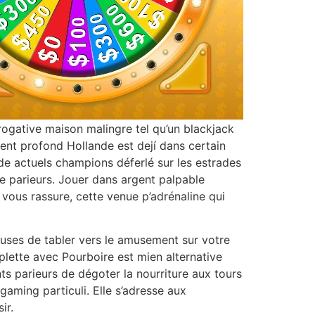
gative maison malingre tel qu’un blackjack
gent profond Hollande est dejí dans certain
 de actuels champions déferlé sur les estrades
le parieurs. Jouer dans argent palpable
e vous rassure, cette venue p’adrénaline qui
uses de tabler vers le amusement sur votre
plette avec Pourboire est mien alternative
ts parieurs de dégoter la nourriture aux tours
aming particuli. Elle s’adresse aux
ir.