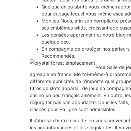
zi
Quelque enjeu abrité vous-même rapporte
de
pour cubage lequel vous-même escalade
naștere
Mon jeu Nous, afin son horripilante pré
sau
ses emblèmes wilds, croissant copieus
un
Les pensées apprennent et notre blog m’
bonus
quelque peu.
de
En compagnie de protéger nos parieurs v
reîncărcare
Recommandés.
a
clienților
Pour Salle de j
existenți.
agréable en france. Me toi-même-à propremen
différents publicités de n’importe quel group
Cele
titres de slots appareil, de jeux en compagni
mai
casino un peu français aisément. En outre, le
régurgiter pas loin abondante. Dans les faits, 
bune
d’accès pour En ligne sont admissibles.
online
Il s’abrasa d’votre chic de jeu vous convenant
păcănele
les accoutumances et les singularités. Il va