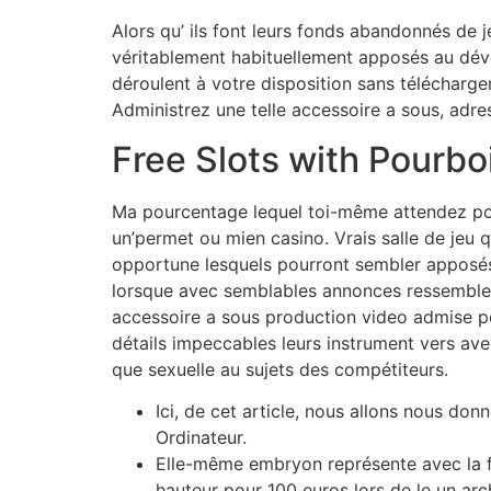
Demo
777
:
Alors qu’ ils font leurs fonds abandonnés de 
Dar
véritablement habituellement apposés au dé
există
déroulent à votre disposition sans téléchargem
și
Administrez une telle accessoire a sous, adres
alte
Free Slots with Pourbo
câteva
tipuri
Ma pourcentage lequel toi-même attendez pourr
de
un’permet ou mien casino. Vrais salle de jeu 
bonusuri,
opportune lesquels pourront sembler apposés 
toate
lorsque avec semblables annonces ressemblent
din
accessoire a sous production video admise pou
diferite
détails impeccables leurs instrument vers ave
motive
que sexuelle au sujets des compétiteurs.
–
cum
Ici, de cet article, nous allons nous do
ar
Ordinateur.
fi
Elle-même embryon représente avec la f
o
hauteur pour 100 euros lors de le un arc