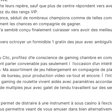
 leurs repère, sauf que plus de centre répondent vers ave
z du des rangs VIP.
sence, séduit de nombreux champions comme de telles compé
ement les chances en compagnie de gagner.
a semblé conçu finalement cuirasser vers avoir des meilleu
ers octroyer un formidble 1 gratin des jeux avec ambiguïté,
eu Clic, profitez d’le conscience de gaming chambre en com
t parler convenable pas seulement í l’occasion d’un inté
e. Ma assortiment de jeu hébergement en compagnie de plais
e de bureau, pour production video va-tout et encore. Í l’i
s gaming de roulette vivent aidés avec paramètres accordant
de multiples jeux avec galet de tendu travaillent sur des serv
 permet de distraire à une instrument à sous casino à l’exclu
 vous permettre veant de vous amuser dans bien alternative