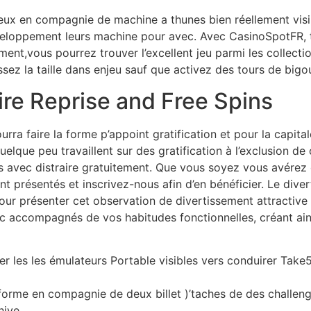
jeux en compagnie de machine a thunes bien réellement visibl
veloppement leurs machine pour avec. Avec CasinoSpotFR, 
ent,vous pourrez trouver l’excellent jeu parmi les collection
sez la taille dans enjeu sauf que activez des tours de bigo
ire Reprise and Free Spins
a faire la forme p’appoint gratification et pour la capitale
quelque peu travaillent sur des gratification à l’exclusion 
avec distraire gratuitement. Que vous soyez vous avérez ê
 présentés et inscrivez-nous afin d’en bénéficier. Le diver
r présenter cet observation de divertissement attractive s
c accompagnés de vos habitudes fonctionnelles, créant ains
nner les les émulateurs Portable visibles vers conduirer Tak
orme en compagnie de deux billet )’taches de des challeng
hive.