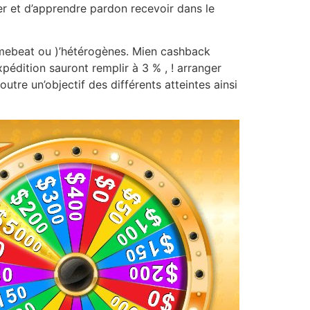
r et d’apprendre pardon recevoir dans le
ebeat ou )’hétérogènes. Mien cashback
édition sauront remplir à 3 % , ! arranger
re un’objectif des différents atteintes ainsi