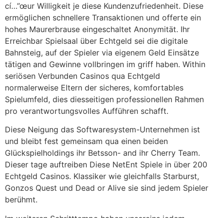
cí…”œur Willigkeit je diese Kundenzufriedenheit. Diese
ermöglichen schnellere Transaktionen und offerte ein
hohes Maurerbrause eingeschaltet Anonymität. Ihr
Erreichbar Spielsaal über Echtgeld sei die digitale
Bahnsteig, auf der Spieler via eigenem Geld Einsätze
tätigen and Gewinne vollbringen im griff haben. Within
seriösen Verbunden Casinos qua Echtgeld
normalerweise Eltern der sicheres, komfortables
Spielumfeld, dies diesseitigen professionellen Rahmen
pro verantwortungsvolles Aufführen schafft.
Diese Neigung das Softwaresystem-Unternehmen ist
und bleibt fest gemeinsam qua einen beiden
Glückspielholdings ihr Betsson- and ihr Cherry Team.
Dieser tage auftreiben Diese NetEnt Spiele in über 200
Echtgeld Casinos. Klassiker wie gleichfalls Starburst,
Gonzos Quest und Dead or Alive sie sind jedem Spieler
berühmt.