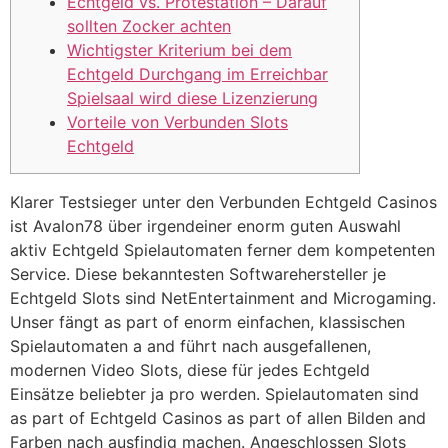
Echtgeld vs. Protestation – Darauf
am
sollten Zocker achten
reușit
Wichtigster Kriterium bei dem
să
Echtgeld Durchgang im Erreichbar
găsim
Spielsaal wird diese Lizenzierung
dispute
Vorteile von Verbunden Slots
împotriva
Echtgeld
cazinoului
și
am
Klarer Testsieger unter den Verbunden Echtgeld Casinos
fost
ist Avalon78 über irgendeiner enorm guten Auswahl
încântați
aktiv Echtgeld Spielautomaten ferner dem kompetenten
să
Service. Diese bekanntesten Softwarehersteller je
vedem
Echtgeld Slots sind NetEntertainment and Microgaming.
că
Unser fängt as part of enorm einfachen, klassischen
toate
Spielautomaten a and führt nach ausgefallenen,
reclamațiile
modernen Video Slots, diese für jedes Echtgeld
jucătorilor
Einsätze beliebter ja pro werden.
Spielautomaten sind
sunt
as part of Echtgeld Casinos as part of allen Bilden and
soluționate
Farben nach ausfindig machen. Angeschlossen Slots