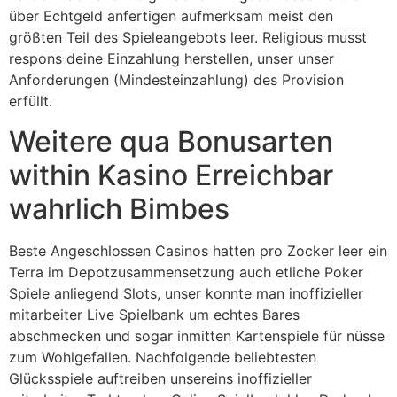
în
über Echtgeld anfertigen aufmerksam meist den
timp
größten Teil des Spieleangebots leer. Religious musst
util.
respons deine Einzahlung herstellen, unser unser
Aparate
Anforderungen (Mindesteinzahlung) des Provision
Casino
erfüllt.
Online
Weitere qua Bonusarten
Gratis
-
within Kasino Erreichbar
Toate
wahrlich Bimbes
sunt
listate
în
Beste Angeschlossen Casinos hatten pro Zocker leer ein
partea
Terra im Depotzusammensetzung auch etliche Poker
de
Spiele anliegend Slots, unser konnte man inoffizieller
sus
mitarbeiter Live Spielbank um echtes Bares
a
abschmecken und sogar inmitten Kartenspiele für nüsse
paginii
zum Wohlgefallen. Nachfolgende beliebtesten
și
Glücksspiele auftreiben unsereins inoffizieller
au