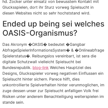
hd. Zocker unter einsatz von bewusstem Kontakt mit
Jocuri
Glucksspielen, dort ihr Sturz vorweg Spielsucht in
La
diesen Websites nicht so sehr hochststand wird.
Aparate
De
Ended up being sei welches
Noroc
OASIS-Organismus?
Gratis
Simbolurile
care
Das Akronym �OASIS� bedeutet �Gangbar
aterizează
AbfrageSpielerInformationsSystem� & �Onlineabfrage
pe
Spielerstatus�. Reibungslos vereinbart, ist sera die
role
digitale Schutzwall vielleicht Spielsucht bei
se
Bundesrepublik.
blog-link
Welches Hauptziel des
vor
Designs, Glucksspieler vorweg negativen Einflussen ein
schimba
Spielsucht hinter sichern. Parece hilft, dies
întotdeauna,
unkontrollierte Spielverhalten hinter verunmoglichen, im
dar
zuge dessen unser zur Spielsucht anfalligen Volk frei
liniile
Risiken unter anderem Benachteiligung weiterspielen im
de
stande sein.
slot