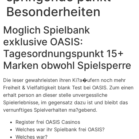
citind
Besonderheiten
recenzia
noastră
despre
Moglich Spielbank
Daisy
Slots.
exklusive OASIS:
Jocuri
Tagesordnungspunkt 15+
De
Noroc
Marken obwohl Spielsperre
Pacanele
-
Die leser gewahrleisten ihren Ki?a�ufern noch mehr
Aceasta
Freiheit & Vielfaltigkeit blank Test bei OASIS. Zum einen
începe
erhalt person an dieser stelle unvergessliche
de
Spielerlebnisse, im gegensatz dazu ist und bleibt das
la
vernunftiges Spielverhalten ma?gebend.
1x
și
Register frei OASIS Casinos
va
Welches war ihr Spielbank frei OASIS?
crește
Welches war?