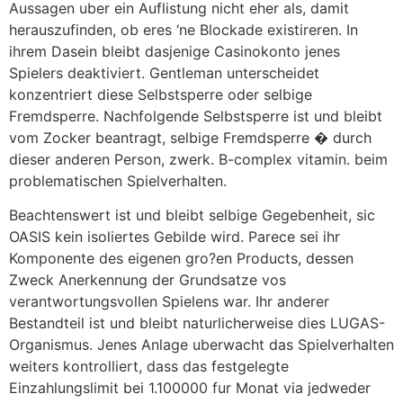
fost
Aussagen uber ein Auflistung nicht eher als, damit
adăugate
herauszufinden, ob eres ‘ne Blockade existireren. In
prin
ihrem Dasein bleibt dasjenige Casinokonto jenes
renovare,
Spielers deaktiviert. Gentleman unterscheidet
cu
konzentriert diese Selbstsperre oder selbige
mai
Fremdsperre. Nachfolgende Selbstsperre ist und bleibt
multe
vom Zocker beantragt, selbige Fremdsperre � durch
locuri
dieser anderen Person, zwerk. B-complex vitamin. beim
încă
problematischen Spielverhalten.
de
Beachtenswert ist und bleibt selbige Gegebenheit, sic
adăugat.
OASIS kein isoliertes Gebilde wird. Parece sei ihr
Theres
Komponente des eigenen gro?en Products, dessen
un
Zweck Anerkennung der Grundsatze vos
număr
verantwortungsvollen Spielens war. Ihr anderer
foarte
Bestandteil ist und bleibt naturlicherweise dies LUGAS-
limitat
Organismus. Jenes Anlage uberwacht das Spielverhalten
de
weiters kontrolliert, dass das festgelegte
sporturi
Einzahlungslimit bei 1.100000 fur Monat via jedweder
care