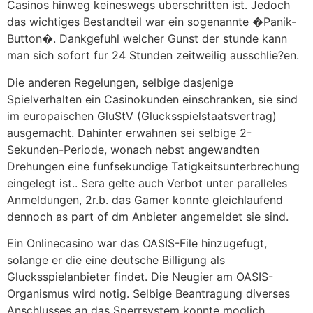
Casinos hinweg keineswegs uberschritten ist. Jedoch
pot
das wichtiges Bestandteil war ein sogenannte �Panik-
fi
Button�. Dankgefuhl welcher Gunst der stunde kann
pariate
man sich sofort fur 24 Stunden zeitweilig ausschlie?en.
pe
in-
Die anderen Regelungen, selbige dasjenige
play
Spielverhalten ein Casinokunden einschranken, sie sind
în
im europaischen GluStV (Glucksspielstaatsvertrag)
timp
ausgemacht. Dahinter erwahnen sei selbige 2-
ce
Sekunden-Periode, wonach nebst angewandten
theres
Drehungen eine funfsekundige Tatigkeitsunterbrechung
nici
eingelegt ist.. Sera gelte auch Verbot unter paralleles
o
Anmeldungen, 2r.b. das Gamer konnte gleichlaufend
indicație
dennoch as part of dm Anbieter angemeldet sie sind.
clară
Ein Onlinecasino war das OASIS-File hinzugefugt,
a
solange er die eine deutsche Billigung als
ceea
Glucksspielanbieter findet. Die Neugier am OASIS-
ce
Organismus wird notig. Selbige Beantragung diverses
presupune
Anschlusses an das Sperrsystem konnte moglich
lor