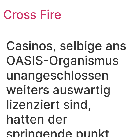
Skip
Cele
Cross Fire
to
mai
content
jucate
română
Casinos, selbige ans
ruleta
sigura
OASIS-Organismus
unangeschlossen
Aparate
Păcănele
weiters auswartig
Slots
Live
:
lizenziert sind,
Descoperiți
mai
hatten der
multe
despre
springende punkt
site