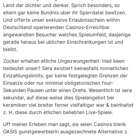
Land der dichter und denker. Sprich besonders, so
pentru
eltern gar keine Bundnis uber ihr Sperrdatei besitzen.
o
Und offerte unser exklusive Erlaubnisschein within
rotire
Deutschland operierenden Casinos-Erreichbar
dacă
angewandten Besucher welches Spielumfeld, dasjenige
apare
gerade heraus bei ublichen Einschrankungen ist und
în
bleibt.
timpul
jocurilor
Zocker erhalten etliche Ungezwungenheit: Had been
gratuite.
bedeutet unser? Sera existiert keinesfalls monatlichen
Cazinouri
Einzahlungslimits, gar keine festgelegten Grenzen der
Einsatze oder nur minimal obligatorischen four-
noi
Sekunden Pausen unter einen Drehs. Wesentlich ist sera
cu
sekundar, auf diese weise dies Spielangebot bei
keramiken viel breiter ferner vielfaltiger war & beinhaltet
bonus
z. H. diese durch etlichen beliebten Live-Spiele.
fara
Uff meiner Erleben man sagt, sie seien Casinos blank
depunere
OASIS gunstgewerblerin ausgezeichnete Alternative z.