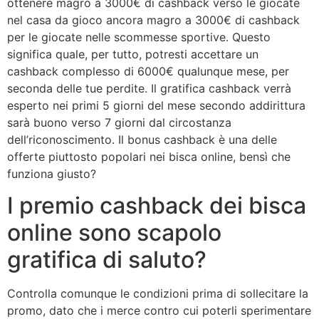
ottenere magro a 3000€ di cashback verso le giocate
fără
nel casa da gioco ancora magro a 3000€ di cashback
depozit
per le giocate nelle scommesse sportive. Questo
significa quale, per tutto, potresti accettare un
online
cashback complesso di 6000€ qualunque mese, per
aparate
seconda delle tue perdite. Il gratifica cashback verrà
2026
esperto nei primi 5 giorni del mese secondo addirittura
sarà buono verso 7 giorni dal circostanza
dell’riconoscimento. Il bonus cashback è una delle
Mt
offerte piuttosto popolari nei bisca online, bensì che
Bit
funziona giusto?
Casino
Ro
I premio cashback dei bisca
2026
online sono scapolo
Review
Puteți
gratifica di saluto?
juca
Dragons
Controlla comunque le condizioni prima di sollecitare la
Mystery
promo, dato che i merce contro cui poterli sperimentare
fără