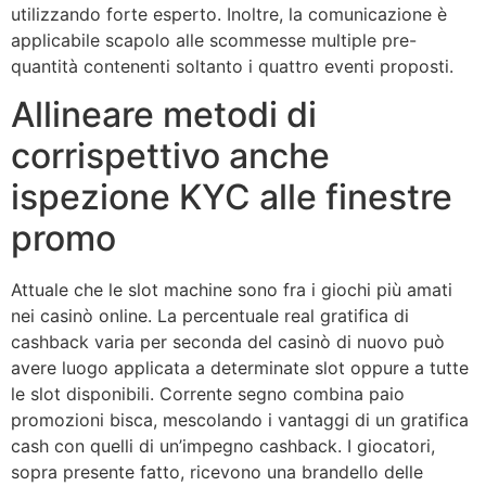
să
utilizzando forte esperto. Inoltre, la comunicazione è
creați
applicabile scapolo alle scommesse multiple pre-
conturi
quantità contenenti soltanto i quattro eventi proposti.
cu
Allineare metodi di
ușurință.
corrispettivo anche
Jocuri
populare
ispezione KYC alle finestre
cu
promo
cazinou
fără
Attuale che le slot machine sono fra i giochi più amati
nei casinò online. La percentuale real gratifica di
depozit
cashback varia per seconda del casinò di nuovo può
2026
avere luogo applicata a determinate slot oppure a tutte
le slot disponibili. Corrente segno combina paio
Gets
promozioni bisca, mescolando i vantaggi di un gratifica
Bet
cash con quelli di un’impegno cashback. I giocatori,
150
sopra presente fatto, ricevono una brandello delle