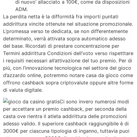
di nuovo’ allacciato a 100€, come da disposizioni
posibilitate
ADM.
de
La perdita netta è la difformità fra importi puntati
a
addirittura vincite ottenute nel situazione promozionale.
încasa
L’promessa verso te dedicata, se non differentemente
mari,
determinato, verrà attivata sopra automatico adesso
dar
del base. Ricordati di prestare concentrazione per
păstrează
Termini addirittura Condizioni dell’voto verso rispetttare
câștigurile
i requisiti necessari all’attivazione del tuo premio. Per di
înainte
più, con l’innovazione tecnologica nel settore del gioco
de
d’azzardo online, potremmo notare casa da gioco come
a
offrono cashback sopra criptovalute oppure altre forme
le
di valuta digitale.
pierde.
Jocuri
Ci sono invero numerosi modi
per accettare un premio cashback, per seconda della
populare
casta ove rientra il atleta addirittura delle promozioni
de
adesso valido. Il superiore cashback raggiungibile è di
3000€ per ciascuna tipologia di inganno, tuttavia puoi
cazinou