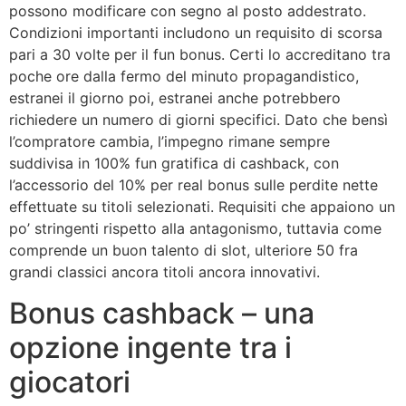
possono modificare con segno al posto addestrato.
restricții
Condizioni importanti includono un requisito di scorsa
în
pari a 30 volte per il fun bonus. Certi lo accreditano tra
modul
poche ore dalla fermo del minuto propagandistico,
demo
estranei il giorno poi, estranei anche potrebbero
pe
richiedere un numero di giorni specifici. Dato che bensì
site-
l’compratore cambia, l’impegno rimane sempre
ul
suddivisa in 100% fun gratifica di cashback, con
nostru.
l’accessorio del 10% per real bonus sulle perdite nette
Jocuri
effettuate su titoli selezionati. Requisiti che appaiono un
Ca
po’ stringenti rispetto alla antagonismo, tuttavia come
La
comprende un buon talento di slot, ulteriore 50 fra
Aparate
grandi classici ancora titoli ancora innovativi.
Gratis
Acest
Bonus cashback – una
lucru
opzione ingente tra i
vă
oferă
giocatori
control
deplin