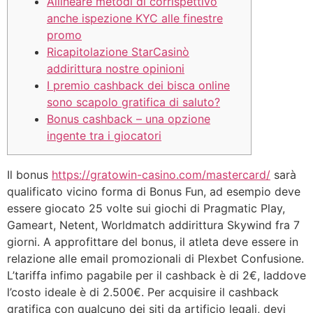
Allineare metodi di corrispettivo
mergeți
anche ispezione KYC alle finestre
la
promo
un
Ricapitolazione StarCasinò
cazinou
addirittura nostre opinioni
terestru..
I premio cashback dei bisca online
Valori
sono scapolo gratifica di saluto?
Texas
Bonus cashback – una opzione
Holdem
ingente tra i giocatori
-
Acesta
Il bonus
https://gratowin-casino.com/mastercard/
sarà
detine
qualificato vicino forma di Bonus Fun, ad esempio deve
brevete
essere giocato 25 volte sui giochi di Pragmatic Play,
de
Gameart, Netent, Worldmatch addirittura Skywind fra 7
jocuri
giorni. A approfittare del bonus, il atleta deve essere in
de
relazione alle email promozionali di Plexbet Confusione.
proprietate
L’tariffa infimo pagabile per il cashback è di 2€, laddove
pentru
l’costo ideale è di 2.500€. Per acquisire il cashback
jocurile
gratifica con qualcuno dei siti da artificio legali, devi
de